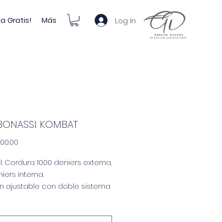
a Gratis!
Más
Log In
BONASSI KOMBAT
Price
00.00
l: Cordura 1000 deniers externa,
iers interna.
n ajustable con doble sistema
illa que cubre dos tamaños en
sillos laterales de peso