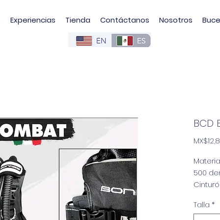
s
Experiencias
Tienda
Contáctanos
Nosotros
Buce
BCD 
MX$12,8
Materia
500 den
Cinturó
de heb
Talla
*
uno.
Dos bol